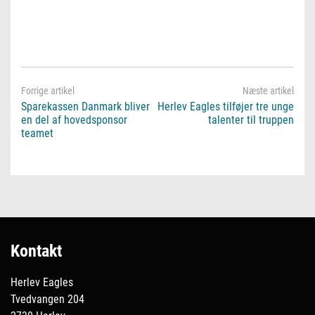
Sparekassen Danmark bliver
Herlev Eagles tilføjer tre unge
en del af hovedsponsor
talenter til truppen
teamet
Kontakt
Herlev Eagles
Tvedvangen 204